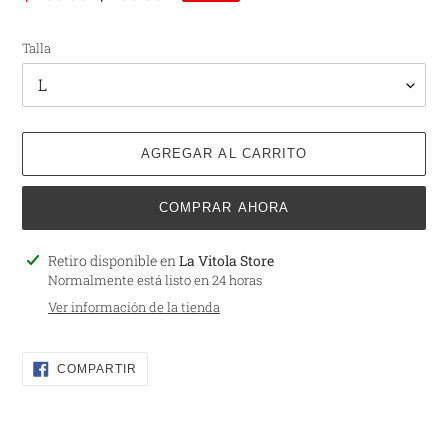
de
habitual
venta
Talla
AGREGAR AL CARRITO
COMPRAR AHORA
Agregando
Retiro disponible en
La Vitola Store
el
Normalmente está listo en 24 horas
producto
Ver información de la tienda
a
tu
carrito
COMPARTIR
COMPARTIR
EN
FACEBOOK