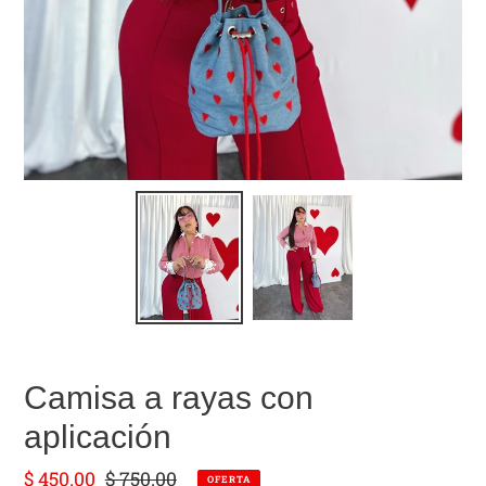
Camisa a rayas con
aplicación
Precio
$ 450.00
Precio
$ 750.00
OFERTA