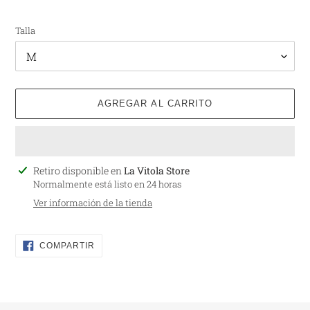
de
habitual
venta
Talla
AGREGAR AL CARRITO
Agregando
Retiro disponible en
La Vitola Store
el
Normalmente está listo en 24 horas
producto
Ver información de la tienda
a
tu
carrito
COMPARTIR
COMPARTIR
EN
FACEBOOK