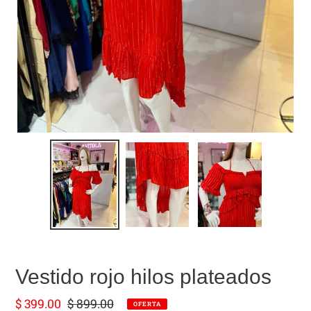
Vestido rojo hilos plateados
Precio
$ 399.00
Precio
$ 899.00
OFERTA